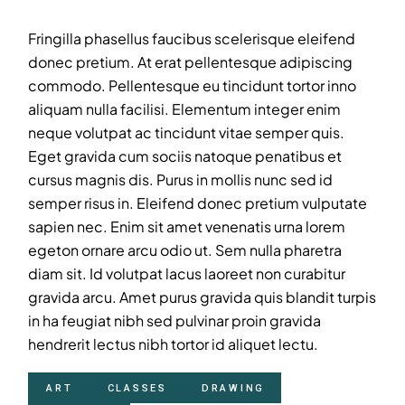
Fringilla phasellus faucibus scelerisque eleifend
donec pretium. At erat pellentesque adipiscing
commodo. Pellentesque eu tincidunt tortor inno
aliquam nulla facilisi. Elementum integer enim
neque volutpat ac tincidunt vitae semper quis.
Eget gravida cum sociis natoque penatibus et
cursus magnis dis. Purus in mollis nunc sed id
semper risus in. Eleifend donec pretium vulputate
sapien nec. Enim sit amet venenatis urna lorem
egeton ornare arcu odio ut. Sem nulla pharetra
diam sit. Id volutpat lacus laoreet non curabitur
gravida arcu. Amet purus gravida quis blandit turpis
in ha feugiat nibh sed pulvinar proin gravida
hendrerit lectus nibh tortor id aliquet lectu.
ART
CLASSES
DRAWING