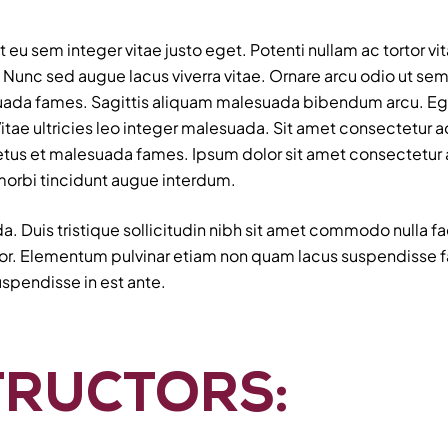
t eu sem integer vitae justo eget. Potenti nullam ac tortor 
 Nunc sed augue lacus viverra vitae. Ornare arcu odio ut sem
suada fames. Sagittis aliquam malesuada bibendum arcu. Eget
itae ultricies leo integer malesuada. Sit amet consectetur ad
netus et malesuada fames. Ipsum dolor sit amet consectetur a
 morbi tincidunt augue interdum.
 Duis tristique sollicitudin nibh sit amet commodo nulla fac
tor. Elementum pulvinar etiam non quam lacus suspendisse 
spendisse in est ante.
TRUCTORS: