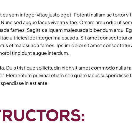
t eu sem integer vitae justo eget. Potenti nullam ac tortor 
 Nunc sed augue lacus viverra vitae. Ornare arcu odio ut sem
suada fames. Sagittis aliquam malesuada bibendum arcu. Eget
itae ultricies leo integer malesuada. Sit amet consectetur ad
netus et malesuada fames. Ipsum dolor sit amet consectetur a
 morbi tincidunt augue interdum.
 Duis tristique sollicitudin nibh sit amet commodo nulla fac
tor. Elementum pulvinar etiam non quam lacus suspendisse 
spendisse in est ante.
TRUCTORS: